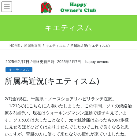
コ
ナ
ン
ビ
テ
ゲ
ン
ー
キエティスム
ツ
シ
へ
ョ
ス
ン
HOME
所属馬近況
キエティスム
所属馬近況(キエティスム)
キ
に
ッ
移
プ
動
2025年2月7日
/ 最終更新日時 :
2025年2月7日
happy-owners
キエティスム
所属馬近況(キエティスム)
2/7(金)現在、千葉県・ノースショアリハビリランチ在厩。
「1/21(火)にこちらに入場いたしました。この中間、ソエの焼絡治
療を3回行い、現在はウォーキングマシン運動で様子を見ていま
す。ソエの方は大したことなく、元々触診痛はあったものの歩様
に見せるほどひどくはありませんでしたのでこれで良くなると思
いますが、背腰の方に使って来たなりの疲れが来ていましたね。