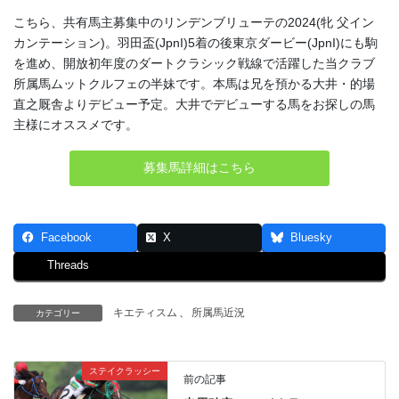
こちら、共有馬主募集中のリンデンブリューテの2024(牝 父イン
カンテーション)。羽田盃(JpnI)5着の後東京ダービー(JpnI)にも駒
を進め、開放初年度のダートクラシック戦線で活躍した当クラブ
所属馬ムットクルフェの半妹です。本馬は兄を預かる大井・的場
直之厩舎よりデビュー予定。大井でデビューする馬をお探しの馬
主様にオススメです。
募集馬詳細はこちら
Facebook
X
Bluesky
Threads
キエティスム
、
所属馬近況
カテゴリー
ステイクラッシー
前の記事