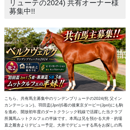
リューテの2024) 共有オーナー様
募集中!!
こちら、共有馬主募集中のリンデンブリューテの2024(牝 父イン
カンテーション)。羽田盃(JpnI)5着の後東京ダービー(JpnI)にも駒
を進め、開放初年度のダートクラシック戦線で活躍した当クラブ
所属馬ムットクルフェの半妹です。本馬は兄を預かる大井・的場
直之厩舎よりデビュー予定。大井でデビューする馬をお探しの馬