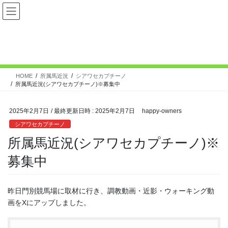
コ
ナ
ン
ビ
テ
ゲ
ン
ー
シアワセカプチーノ
ツ
シ
へ
ョ
ス
ン
HOME
所属馬近況
シアワセカプチーノ
キ
に
所属馬近況(シアワセカプチーノ)※募集中
ッ
移
プ
動
2025年2月7日
/ 最終更新日時 :
2025年2月7日
happy-owners
シアワセカプチーノ
所属馬近況(シアワセカプチーノ)※
募集中
昨日門別競馬場に取材に行き、調教動画・近影・ウォーキング動
画をXにアップしました。