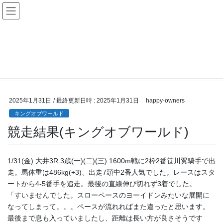
コ
ナ
ン
ビ
テ
ゲ
ン
ー
キングオブワールド
ツ
シ
へ
ョ
ス
ン
HOME
所属馬近況
キングオブワールド
競走結果(キングオブワールド)
キ
に
ッ
移
プ
動
2025年1月31日
/ 最終更新日時 :
2025年1月31日
happy-owners
キングオブワールド
競走結果(キングオブワールド)
1/31(金) 大井3R 3歳(一)(二)(三) 1600m戦に2枠2番笹川翼騎手で出
走。馬体重は486kg(+3)、出走7頭中2番人気でした。レースはスタ
ートから4-5番手を追走。最後の直線伸び切れず3着でした。
「すいませんでした。スローペースのヨーイドンみたいな展開に
なってしまって。。。ペースが流れればまた違ったと思います。
最後まで息も入っていましたし、距離は長い方が良さそうです