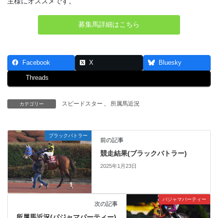
主様にオススメです。
募集馬詳細はこちら
Facebook
X
Bluesky
Threads
スピードスター
、
所属馬近況
カテゴリー
ブラックバトラー
前の記事
競走結果(ブラックバトラー)
2025年1月23日
パジャマパーティー
次の記事
所属馬近況(パジャマパーティー)