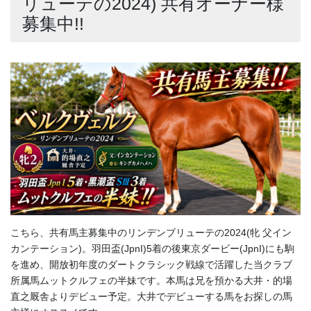
リューテの2024) 共有オーナー様
募集中!!
こちら、共有馬主募集中のリンデンブリューテの2024(牝 父イン
カンテーション)。羽田盃(JpnI)5着の後東京ダービー(JpnI)にも駒
を進め、開放初年度のダートクラシック戦線で活躍した当クラブ
所属馬ムットクルフェの半妹です。本馬は兄を預かる大井・的場
直之厩舎よりデビュー予定。大井でデビューする馬をお探しの馬