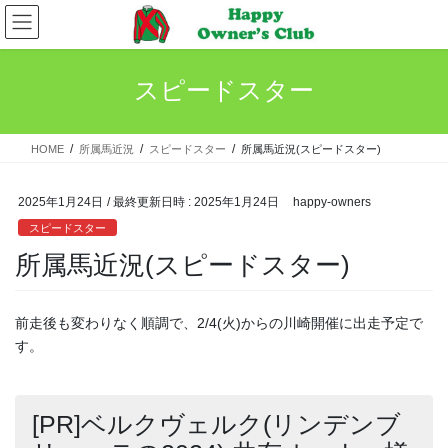
コ
ナ
ン
ビ
テ
ゲ
ン
ー
スピードスター
ツ
シ
へ
ョ
ス
ン
HOME
所属馬近況
スピードスター
所属馬近況(スピードスター)
キ
に
ッ
移
プ
動
2025年1月24日
/ 最終更新日時 :
2025年1月24日
happy-owners
スピードスター
所属馬近況(スピードスター)
前走後も変わりなく順調で、2/4(火)からの川崎開催に出走予定で
す。
[PR]ベルクヴェルク(リンデンブ