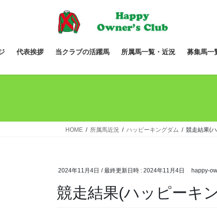
コ
ナ
ン
ビ
テ
ゲ
ン
ー
ツ
シ
ジ
代表挨拶
当クラブの活躍馬
所属馬一覧・近況
募集馬一
へ
ョ
ス
ン
キ
に
ッ
移
プ
動
HOME
所属馬近況
ハッピーキングダム
競走結果(
2024年11月4日
/ 最終更新日時 :
2024年11月4日
happy-ow
競走結果(ハッピーキン