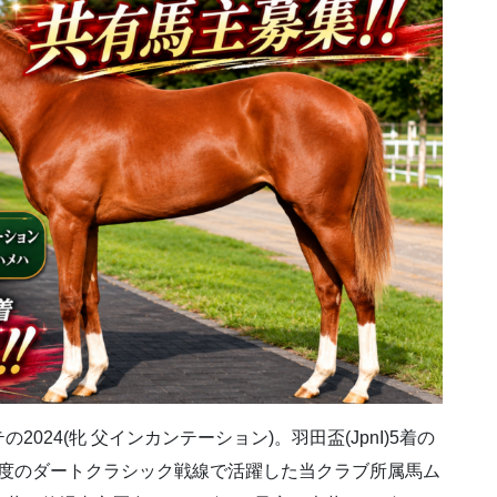
24(牝 父インカンテーション)。羽田盃(JpnI)5着の
初年度のダートクラシック戦線で活躍した当クラブ所属馬ム