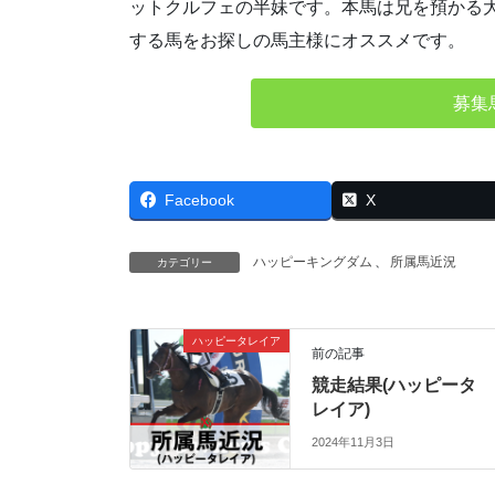
ットクルフェの半妹です。本馬は兄を預かる
する馬をお探しの馬主様にオススメです。
募集
Facebook
X
ハッピーキングダム
、
所属馬近況
カテゴリー
ハッピータレイア
前の記事
競走結果(ハッピータ
レイア)
2024年11月3日