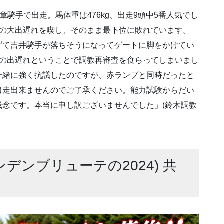
1番吉井章騎手で出走。馬体重は476kg、出走9頭中5番人気でし
秒の大出遅れを喫し、そのまま最下位に敗れています。
げて吉井騎手が落ちそうになってゲートに脚をかけてい
秒の出遅れということで調教再審査を食らってしまいまし
一緒に強く抗議したのですが、赤ランプと同時だったと
出走出来ませんのでご了承ください。能力試験からだい
念です。本当に申し訳ございませんでした」(鈴木調教
ンデンブリューテの2024) 共