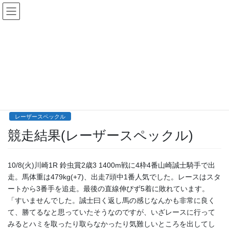
コ
ナ
ン
ビ
テ
ゲ
ン
ー
レーザースペックル
ツ
シ
へ
ョ
ス
ン
HOME
所属馬近況
レーザースペックル
競走結果(レーザースペックル)
キ
に
ッ
移
プ
動
2024年10月8日
/ 最終更新日時 :
2024年10月8日
happy-owners
レーザースペックル
競走結果(レーザースペックル)
10/8(火)川崎1R 鈴虫賞2歳3 1400m戦に4枠4番山崎誠士騎手で出
走。馬体重は479kg(+7)、出走7頭中1番人気でした。レースはスタ
ートから3番手を追走。最後の直線伸びず5着に敗れています。
「すいませんでした。誠士曰く返し馬の感じなんかも非常に良く
て、勝てるなと思っていたそうなのですが、いざレースに行って
みるとハミを取ったり取らなかったり気難しいところを出してし