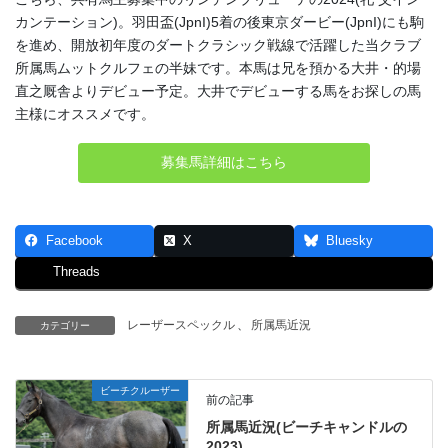
カンテーション)。羽田盃(JpnI)5着の後東京ダービー(JpnI)にも駒
を進め、開放初年度のダートクラシック戦線で活躍した当クラブ
所属馬ムットクルフェの半妹です。本馬は兄を預かる大井・的場
直之厩舎よりデビュー予定。大井でデビューする馬をお探しの馬
主様にオススメです。
募集馬詳細はこちら
Facebook
X
Bluesky
Threads
レーザースペックル
、
所属馬近況
カテゴリー
ビーチクルーザー
前の記事
所属馬近況(ビーチキャンドルの
2023)