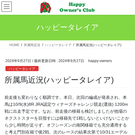
コ
ナ
ン
ビ
テ
ゲ
ン
ー
ハッピータレイア
ツ
シ
へ
ョ
ス
ン
HOME
所属馬近況
ハッピータレイア
所属馬近況(ハッピータレイア)
キ
に
ッ
移
プ
動
2024年9月27日
/ 最終更新日時 :
2024年9月27日
happy-owners
ハッピータレイア
所属馬近況(ハッピータレイア)
前走後も変わりなく順調です。本日、次回の編成が発表され、本
馬は10/9(水)8R JRA認定ウィナーズチャレンジ競走(選抜) 1200m
戦に出走予定です。なお、前走後の移籍も検討しましたが他場の
ネクストスターを目指すには移籍先で1戦しないといけないことか
ら少し時間が足りず、オフシーズンの南関移籍でも充分通用する
と考え門別在籍で後2戦、次のレースの結果次第で10/31エーデル