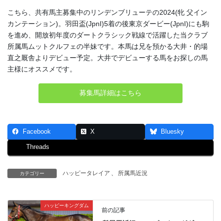
こちら、共有馬主募集中のリンデンブリューテの2024(牝 父イン
カンテーション)。羽田盃(JpnI)5着の後東京ダービー(JpnI)にも駒
を進め、開放初年度のダートクラシック戦線で活躍した当クラブ
所属馬ムットクルフェの半妹です。本馬は兄を預かる大井・的場
直之厩舎よりデビュー予定。大井でデビューする馬をお探しの馬
主様にオススメです。
募集馬詳細はこちら
Facebook
X
Bluesky
Threads
ハッピータレイア
、
所属馬近況
カテゴリー
ハッピーキングダム
前の記事