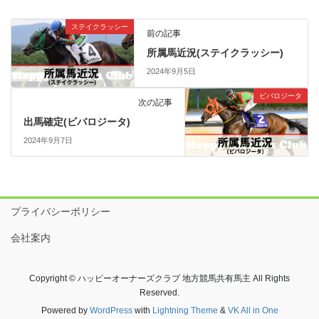
ステイクラッシー
前の記事
所属馬近況(ステイクラッシー)
2024年9月5日
ビバロジータ
次の記事
出馬確定(ビバロジータ)
2024年9月7日
プライバシーポリシー
会社案内
Copyright © ハッピーオーナーズクラブ 地方競馬共有馬主 All Rights
Reserved.
Powered by
WordPress
with
Lightning Theme
&
VK All in One