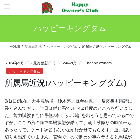
コ
ナ
ン
ビ
テ
ゲ
ン
ー
ハッピーキングダム
ツ
シ
へ
ョ
ス
ン
HOME
所属馬近況
ハッピーキングダム
所属馬近況(ハッピーキングダム)
キ
に
ッ
移
プ
動
2024年9月1日
/ 最終更新日時 :
2024年9月1日
happy-owners
ハッピーキングダム
所属馬近況(ハッピーキングダム)
9/1(日)現在、大井競馬場・鈴木啓之厩舎在厩。「帰厩後も順調に
乗り込んでおり、昨日は併せ馬で3F44.2程度のところを行いまし
た。能力試験までに最低2本くらい時計を出そうと思っているので
すが、ここの所の雨で馬場状態が酷くて、朝土砂降りの時間帯も
あったりで、ゲート練習もなかなか行かせてもらえず、速い追い
切りも出来ていません。若駒ですので脚元の事を考えると馬場が