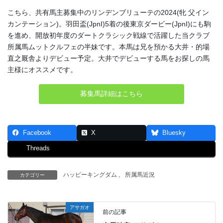
こちら、共有馬主募集中のリンデンブリューテの2024(牝 父イン
カンテーション)。羽田盃(JpnI)5着の後東京ダービー(JpnI)にも駒
を進め、開放初年度のダートクラシック戦線で活躍した当クラブ
所属馬ムットクルフェの半妹です。本馬は兄を預かる大井・的場
直之厩舎よりデビュー予定。大井でデビューする馬をお探しの馬
主様にオススメです。
募集馬詳細はこちら
Facebook
X
Bluesky
Threads
ハッピーキングダム
、
所属馬近況
カテゴリー
アサガオ
前の記事