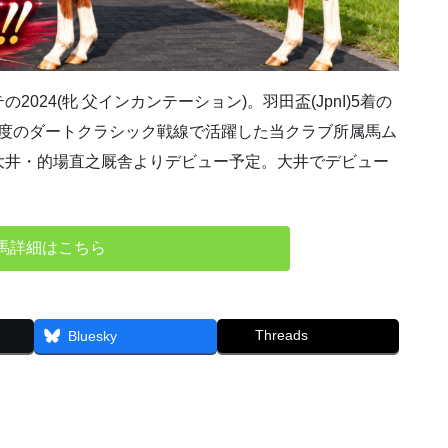
24(牝 父インカンテーション)。羽田盃(JpnI)5着の
初年度のダートクラシック戦線で活躍した当クラブ所属馬ム
大井・的場直之厩舎よりデビュー予定。大井でデビュー
馬詳細はこちら
Threads
Bluesky