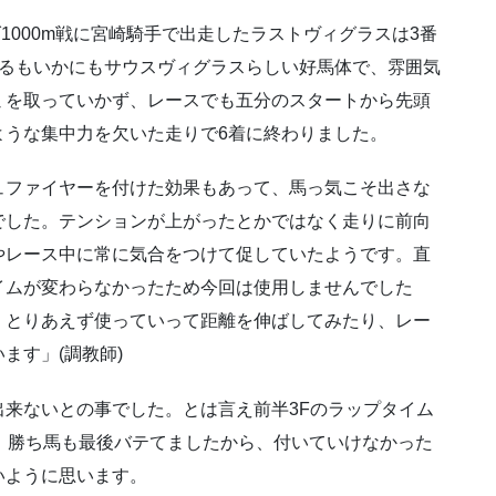
 ダ1000m戦に宮崎騎手で出走したラストヴィグラスは3番
えるもいかにもサウスヴィグラスらしい好馬体で、雰囲気
ミを取っていかず、レースでも五分のスタートから先頭
ような集中力を欠いた走りで6着に終わりました。
ュファイヤーを付けた効果もあって、馬っ気こそ出さな
でした。テンションが上がったとかではなく走りに前向
やレース中に常に気合をつけて促していたようです。直
イムが変わらなかったため今回は使用しませんでした
。とりあえず使っていって距離を伸ばしてみたり、レー
ます」(調教師)
来ないとの事でした。とは言え前半3Fのラップタイム
、勝ち馬も最後バテてましたから、付いていけなかった
いように思います。