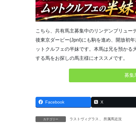
こちら、共有馬主募集中のリンデンブリューテの20
後東京ダービー(JpnI)にも駒を進め、開放
ットクルフェの半妹です。本馬は兄を預かる
する馬をお探しの馬主様にオススメです。
募集
Facebook
X
ラストヴィグラス
、
所属馬近況
カテゴリー