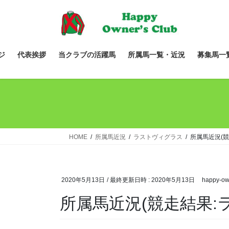
コ
ナ
ン
ビ
テ
ゲ
ン
ー
ツ
シ
ジ
代表挨拶
当クラブの活躍馬
所属馬一覧・近況
募集馬一
へ
ョ
ス
ン
キ
に
ッ
移
プ
動
HOME
所属馬近況
ラストヴィグラス
所属馬近況(競
2020年5月13日
/ 最終更新日時 :
2020年5月13日
happy-ow
所属馬近況(競走結果: