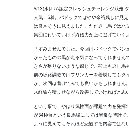
5/13(水)JRA認定フレッシュチャレンジ競走
人気、6着。パドックではやや余裕残しに見
は良さそうに見えました。ただ返し馬ではハ
集団に付いていけず終始力が上に逃げていく
「すみませんでした。今回はパドックでパシ
かったものの馬が走る気になってくれません
きさが足りないような感じで、鞍上も返し馬
前の坂路調教ではブリンカーを着脱してもタ
が、次回は着けてみても良いかもしれません
ス経験を積ませながら改善していければと思い
という事で、やはり気性面が課題で力を発揮出
が34秒台という良馬場にしては異常な時計で
ように見えてもそれほど悲観する内容ではな