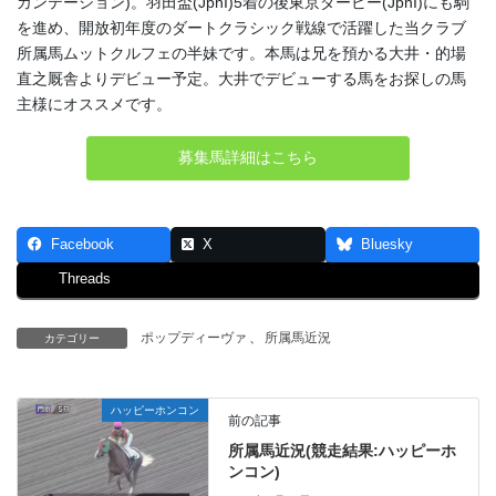
カンテーション)。羽田盃(JpnI)5着の後東京ダービー(JpnI)にも駒
を進め、開放初年度のダートクラシック戦線で活躍した当クラブ
所属馬ムットクルフェの半妹です。本馬は兄を預かる大井・的場
直之厩舎よりデビュー予定。大井でデビューする馬をお探しの馬
主様にオススメです。
募集馬詳細はこちら
Facebook
X
Bluesky
Threads
ポップディーヴァ
、
所属馬近況
カテゴリー
ハッピーホンコン
前の記事
所属馬近況(競走結果:ハッピーホ
ンコン)