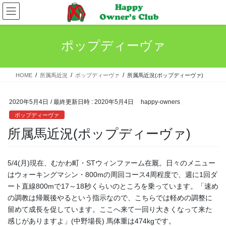
コ
ナ
ン
ビ
テ
ゲ
ン
ー
ポップディーヴァ
ツ
シ
へ
ョ
ス
ン
HOME
所属馬近況
ポップディーヴァ
所属馬近況(ポップディーヴァ)
キ
に
ッ
移
プ
動
2020年5月4日
/ 最終更新日時 :
2020年5月4日
happy-owners
ポップディーヴァ
所属馬近況(ポップディーヴァ)
5/4(月)現在、むかわ町・STウィンファーム在厩。日々のメニュー
はウォーキングマシン・800mの周回コース4周程度で、週に1回ダ
ート直線800mで17～18秒くらいのところを乗っています。「速め
の調教は帰厩後やるという指示なので、こちらでは軽めの調整に
留めて成長を促しています。ここへ来て一回り大きくなって来た
感じがありますよ」(中野場長) 馬体重は474kgです。