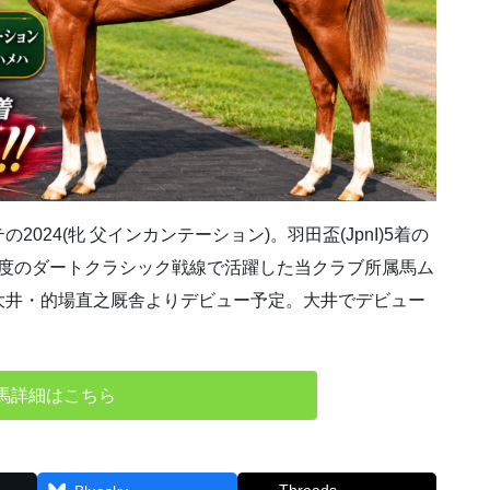
24(牝 父インカンテーション)。羽田盃(JpnI)5着の
初年度のダートクラシック戦線で活躍した当クラブ所属馬ム
大井・的場直之厩舎よりデビュー予定。大井でデビュー
馬詳細はこちら