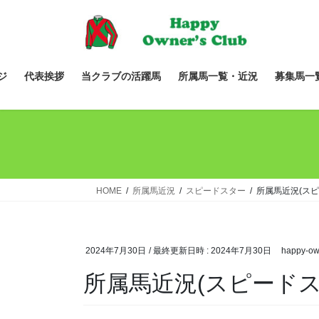
コ
ナ
ン
ビ
テ
ゲ
ン
ー
ツ
シ
ジ
代表挨拶
当クラブの活躍馬
所属馬一覧・近況
募集馬一
へ
ョ
ス
ン
キ
に
ッ
移
プ
動
HOME
所属馬近況
スピードスター
所属馬近況(スピ
2024年7月30日
/ 最終更新日時 :
2024年7月30日
happy-ow
所属馬近況(スピードス