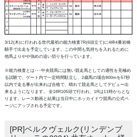
3/12(木)に行われる世代最初の能力検査7R(6頭立て)に4枠4番岩橋
騎手で出走を予定しています。この中間も気持ちを入れるために
他馬よりやや強めの追い切りを行っています。
※能力検査とは･･･中央競馬には無い競走馬としての適性を見極め
る試験で、ゲート内で一定時間駐立し、2歳馬の場合800mを57秒
以内で走る事が出来れば合格で、晴れて競走馬としてデビュー出
来るようになります。 全18R105頭で行われ、1Rは11時からとな
ります。レース動画と結果は当日中にホッカイドウ競馬の公式ペ
ージにアップされる予定です。
[PR]ベルクヴェルク(リンデンブ